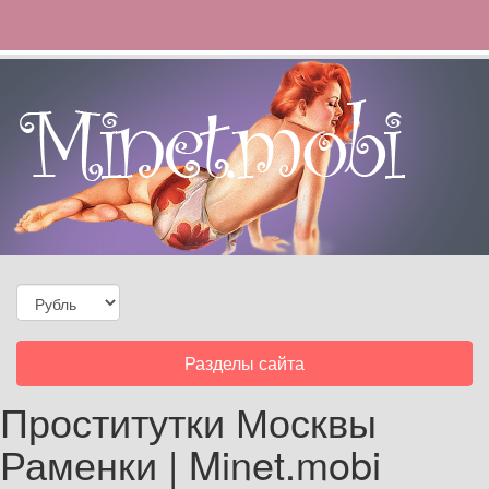
Toggle
Разделы сайта
navigation
Проститутки Москвы
Раменки | Minet.mobi