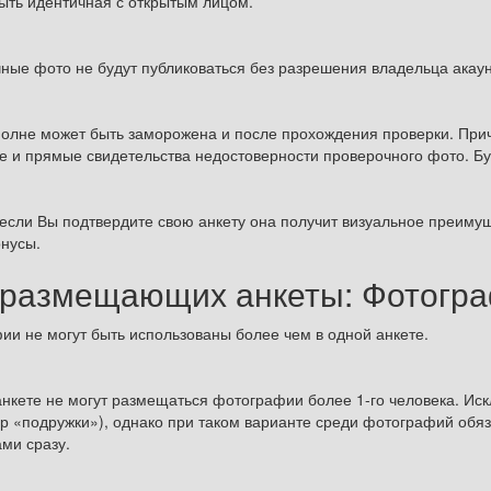
ыть идентичная с открытым лицом.
ные фото не будут публиковаться без разрешения владельца акаун
полне может быть заморожена и после прохождения проверки. Прич
е и прямые свидетельства недостоверности проверочного фото. Буд
 если Вы подтвердите свою анкету она получит визуальное преиму
онусы.
 размещающих анкеты: Фотогр
ии не могут быть использованы более чем в одной анкете.
анкете не могут размещаться фотографии более 1-го человека. Ис
р «подружки»), однако при таком варианте среди фотографий обяз
ми сразу.