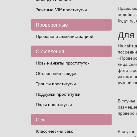
Правилам
Элитные-VIP проститутки
подобные
будут уда
Проверенные
Для
Проверено администрацией
На сайт 
Объявления
посредни
«Проверо
Новые анкеты проституток
лица сня
фото в р
Объявления с видео
из фотоа
рукописн
Трансы проститутки
Подружки проститутки
В случае
Пары проститутки
размещен
провероч
Секс
Классический секс
В случае