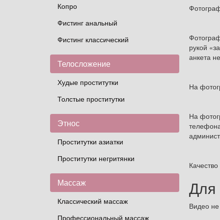
Копро
Фотограф
Фистинг анальный
Фотограф
Фистинг классический
рукой «з
анкета не
Телосложение
Худые проститутки
На фотог
Толстые проститутки
На фотог
Этнос
телефона
админист
Проститутки азиатки
Проститутки негритянки
Качество
Массаж
Для
Классический массаж
Видео не
Профессиональный массаж