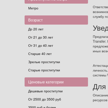
Ответств
Метро
возникно
службу п
Возраст
Уве
До 20 лет
Предлага
От 21 до 30 лет
Transfer
От 31 до 40 лет
предложе
иных возн
Старше 40 лет
Зрелые проститутки
Аттестац
Старые проститутки
личность
системы
Ценовые категории
Для
Дешевые проститутки
Описание
От 2500 до 3500 руб
ресурсов
3500 руб и более