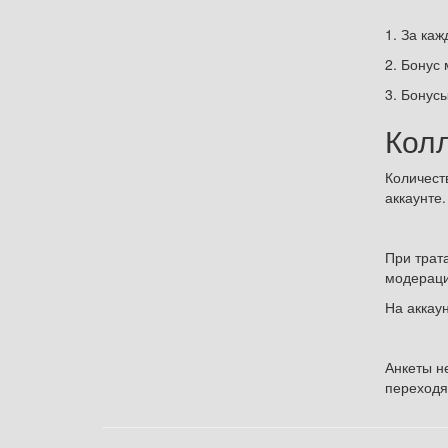
1. За ка
2. Бонус
3. Бонус
Колл
Количест
аккаунте.
При трат
модерацию
На аккаун
Анкеты н
переходя