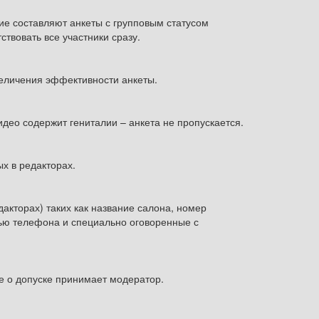
ие составляют анкеты с групповым статусом
твовать все участники сразу.
величения эффективности анкеты.
део содержит гениталии – анкета не пропускается.
ых в редакторах.
акторах) таких как название салона, номер
сью телефона и специально оговоренные с
 о допуске принимает модератор.