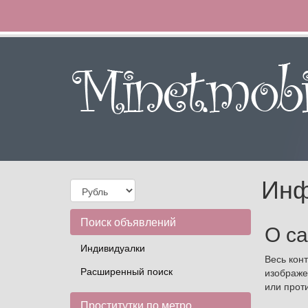
Инф
Поиск объявлений
О са
Индивидуалки
Весь кон
Расширенный поиск
изображен
или прот
Проститутки по метро