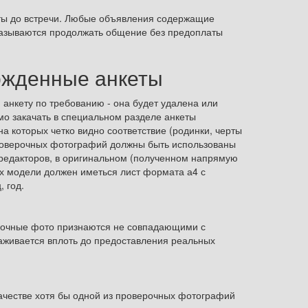
ты до встречи. Любые объявления содержащие
казываются продолжать общение без предоплаты
ржденные анкеты
 анкету по требованию - она будет удалена или
мо закачать в специальном разделе анкеты
 которых четко видно соответствие (родинки, черты
е проверочных фотографий должны быть использованы
 редакторов, в оригинальном (полученном напрямую
ах модели должен иметься лист формата а4 с
 год.
ерочные фото признаются не совпадающими с
аживается вплоть до предоставления реальных
качестве хотя бы одной из проверочных фотографий