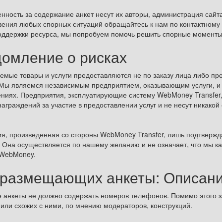
енность за содержание анкет несут их авторы, администрация сайта
вения любых спорных ситуаций обращайтесь к нам по контактному 
оддержки ресурса, мы попробуем помочь решить спорные моменты
домление о рисках
емые товары и услуги предоставляются не по заказу лица либо п
. Мы являемся независимым предприятием, оказывающим услуги, и
ниях. Предприятия, эксплуатирующие систему WebMoney Transfer,
аграждений за участие в предоставлении услуг и не несут никакой
ия, произведенная со стороны WebMoney Transfer, лишь подтвержда
. Она осуществляется по нашему желанию и не означает, что мы к
 WebMoney.
 размещающих анкеты: Описан
 анкеты не должно содержать номеров телефонов. Помимо этого 
 или схожих с ними, по мнению модераторов, конструкций.