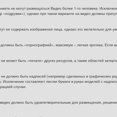
анкете не могут размещаться Видео более 1-го человека. Исключен
р «подружки»), однако при таком варианте на видео должны присутс
гут не содержать изображения лица, однако это желательно для у
 должны быть «порнографией», максимум – легкая эротика. Если ви
не может быть «печати» других ресурсов, а также областей затерт
 не должно быть надписей (например сделанных в графических ред
. Исключение составляют листки бумаги в руках моделей с надпи
рацией случаи.
 видео должно быть удовлетворительным для размещения, решение