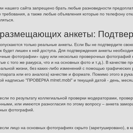
и нашего сайта запрещено брать любые разновидности предопла
 требования, а также любые объявления которые по телефону от
ляться.
 размещающих анкеты: Подтве
допускаются только реальные анкеты. Если Вы не подтвердите свою
к будет лишен к ней доступа. Для подтверждения анкеты необходи
чные фотографии» одну или несколько проверочных фотографий на
тые с того же ракурса, что и на основных фото и т.д.). В качеств
еальной жизни, без каких-либо изменений с помощью графических
ппарата или его аналога) качестве и формате. Помимо этого в рук
ой надписью "ПРОВЕРКА minet.mobi" и текущей датой - день, месяц,
 если по результату коллегиальной проверки модераторами, пров
ными, или имеются разногласия по этому вопросу – анкета замор
ных фотографий.
 если лицо на основных фотографиях скрыто (заретушировано), в 