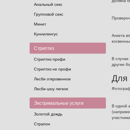
должна б
Анальный секс
Групповой секс
Провероч
Минет
Куннилингус
Анкета в
косвенны
Стриптиз
В случае
Стриптиз профи
другие б
Стриптиз не профи
Для
Лесби откровенное
Фотограф
Лесби-шоу легкое
Экстримальные услуги
В одной 
(наприме
Золотой дождь
участника
Страпон